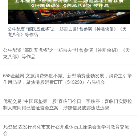
公牛配资 “邵氏五虎将”之一郑雷去世! 曾参演《神雕侠侣》《天
龙八部》等作品
公牛配资 “邵氏五虎将”之一郑雷去世! 曾参演《神雕侠侣》《天
龙八部》等作品
658金融网 文旅消费热度不减、新型消费蓬勃发展，消费主引擎
作用凸显，聚焦港股消费ETF（513230）布局机会
优配交易 “中国床垫第一股”喜临门今日一字跌停；喜临门实际控
制人陈阿裕已被证监会立案，涉嫌信息披露违法违规
凡资配 农发行兴化市支行召开退休员工座谈会暨学习教育交流
会