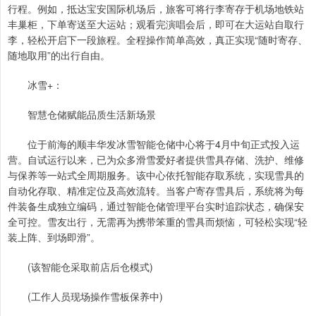
行程。例如，抵达宝安国际机场后，旅客可将行李寄存于机场地铁站
丰巢柜，下单寄送至大运站；观看完演唱会后，即可在大运站自取行
李，轻松开启下一段旅程。全程操作简单高效，真正实现“随时寄存、
随地取用”的出行自由。
冰雪+：
智慧仓储赋能品质生活新场景
位于前海的顺丰华发冰雪智能仓储中心将于4月中旬正式投入运
营。自试运行以来，已为众多滑雪爱好者提供雪具存储、洗护、维修
与保养等一站式全周期服务。该中心依托智能存取系统，实现雪具的
自动化存取、精准定位及高效流转。当客户寄存雪具后，系统将为每
件装备生成独立编码，通过智能仓储管理平台实时追踪状态，确保安
全可控。雪友出行，无需再为携带笨重的雪具而烦恼，可轻松实现“轻
装上阵、到场即滑”。
(该智能仓采取前店后仓模式)
(工作人员现场操作雪板保养中)