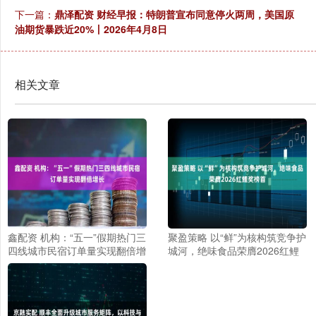
下一篇：
鼎泽配资 财经早报：特朗普宣布同意停火两周，美国原
油期货暴跌近20%丨2026年4月8日
相关文章
鑫配资 机构：“五一”假期热门三
聚盈策略 以“鲜”为核构筑竞争护
四线城市民宿订单量实现翻倍增
城河，绝味食品荣膺2026红鲤
长
奖榜首