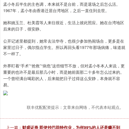
孟小冬后半生的主色调，本来就不是台前，而是退场之后怎么活。
1967年，孟小冬由香港迁居台湾地区，之后一直住到去世。
她和姚玉兰、杜美霞等人来往很近，生活上彼此照应。她在台湾地区
后来的日子，很安静。
公开记述里都提到，她常去法华寺，也很少参加热闹场合，更多是在
家里过日子，偶尔指点学生。所以再回头看1977年那场病痛，味道就
不一样了。
外界盯着“手术”“抢救”“病危”这些细节不放，但对孟小冬本人来说，更
重要的也许不是最后那几小时，而是她前面那二十多年怎么过来的。
一个曾经满台喝彩的人，后来能把日子过得这么安静，本身就不容
易。
联丰优配配资提示：文章来自网络，不代表本站观点。
上一篇：
财盛证券 即使抄巴菲特作业，为何99%的人还是赚不到