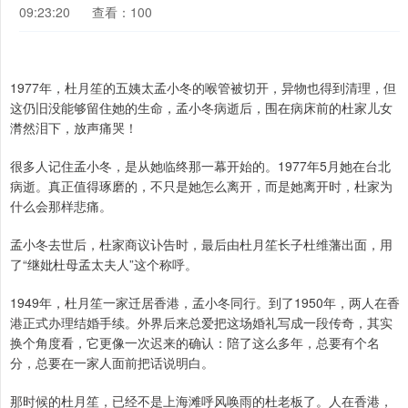
09:23:20
查看：100
1977年，杜月笙的五姨太孟小冬的喉管被切开，异物也得到清理，但
这仍旧没能够留住她的生命，孟小冬病逝后，围在病床前的杜家儿女
潸然泪下，放声痛哭！
很多人记住孟小冬，是从她临终那一幕开始的。1977年5月她在台北
病逝。真正值得琢磨的，不只是她怎么离开，而是她离开时，杜家为
什么会那样悲痛。
孟小冬去世后，杜家商议讣告时，最后由杜月笙长子杜维藩出面，用
了“继妣杜母孟太夫人”这个称呼。
1949年，杜月笙一家迁居香港，孟小冬同行。到了1950年，两人在香
港正式办理结婚手续。外界后来总爱把这场婚礼写成一段传奇，其实
换个角度看，它更像一次迟来的确认：陪了这么多年，总要有个名
分，总要在一家人面前把话说明白。
那时候的杜月笙，已经不是上海滩呼风唤雨的杜老板了。人在香港，