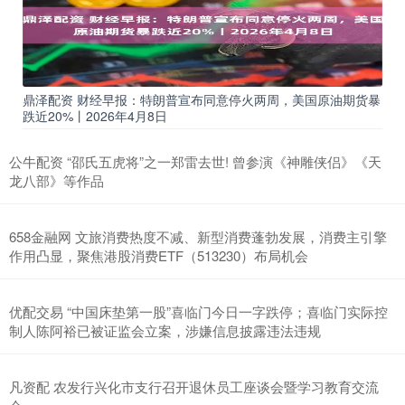
鼎泽配资 财经早报：特朗普宣布同意停火两周，美国原油期货暴
跌近20%丨2026年4月8日
公牛配资 “邵氏五虎将”之一郑雷去世! 曾参演《神雕侠侣》《天
龙八部》等作品
658金融网 文旅消费热度不减、新型消费蓬勃发展，消费主引擎
作用凸显，聚焦港股消费ETF（513230）布局机会
优配交易 “中国床垫第一股”喜临门今日一字跌停；喜临门实际控
制人陈阿裕已被证监会立案，涉嫌信息披露违法违规
凡资配 农发行兴化市支行召开退休员工座谈会暨学习教育交流