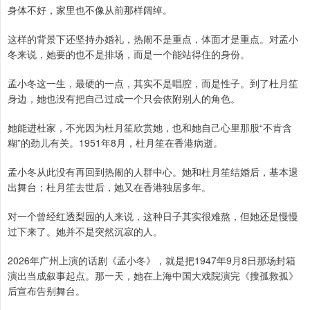
身体不好，家里也不像从前那样阔绰。
这样的背景下还坚持办婚礼，热闹不是重点，体面才是重点。对孟小
冬来说，她要的也不是排场，而是一个能站得住的身份。
孟小冬这一生，最硬的一点，其实不是唱腔，而是性子。到了杜月笙
身边，她也没有把自己过成一个只会依附别人的角色。
她能进杜家，不光因为杜月笙欣赏她，也和她自己心里那股“不肯含
糊”的劲儿有关。1951年8月，杜月笙在香港病逝。
孟小冬从此没有再回到热闹的人群中心。她和杜月笙结婚后，基本退
出舞台；杜月笙去世后，她又在香港独居多年。
对一个曾经红透梨园的人来说，这种日子其实很难熬，但她还是慢慢
过下来了。她并不是突然沉寂的人。
2026年广州上演的话剧《孟小冬》，就是把1947年9月8日那场封箱
演出当成叙事起点。那一天，她在上海中国大戏院演完《搜孤救孤》
后宣布告别舞台。