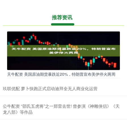
推荐资讯
天牛配资 美国原油期货暴跌近20%，特朗普宣布美伊停火两周
玖联优配 萝卜快跑正式启动迪拜全无人商业化运营
公牛配资 “邵氏五虎将”之一郑雷去世! 曾参演《神雕侠侣》《天
龙八部》等作品