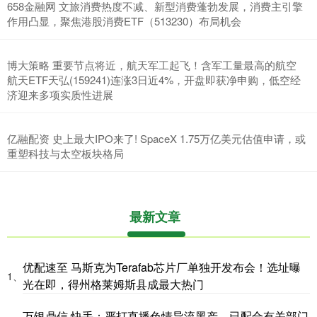
658金融网 文旅消费热度不减、新型消费蓬勃发展，消费主引擎
作用凸显，聚焦港股消费ETF（513230）布局机会
博大策略 重要节点将近，航天军工起飞！含军工量最高的航空
航天ETF天弘(159241)连涨3日近4%，开盘即获净申购，低空经
济迎来多项实质性进展
亿融配资 史上最大IPO来了! SpaceX 1.75万亿美元估值申请，或
重塑科技与太空板块格局
最新文章
优配速至 马斯克为Terafab芯片厂单独开发布会！选址曝
1、
光在即，得州格莱姆斯县成最大热门
万银鼎信 快手：严打直播色情导流黑产，已配合有关部门