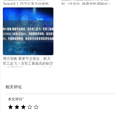
SpaceX 1.75万亿美元估值申
别 《生化9》格蕾丝性感Mod！
请，或重塑科技与太空板块格局
博大策略 重要节点将近，航天
军工起飞！含军工量最高的航空
航天ETF天弘(159241)连涨3日
近4%，开盘即获净申购，低空
经济迎来多项实质性进展
相关评论
本文评分
*