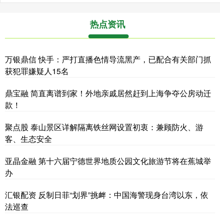
热点资讯
万银鼎信 快手：严打直播色情导流黑产，已配合有关部门抓
获犯罪嫌疑人15名
鼎宝融 简直离谱到家！外地亲戚居然赶到上海争夺公房动迁
款！
聚点股 泰山景区详解隔离铁丝网设置初衷：兼顾防火、游
客、生态安全
亚晶金融 第十六届宁德世界地质公园文化旅游节将在蕉城举
办
汇银配资 反制日菲“划界”挑衅：中国海警现身台湾以东，依
法巡查