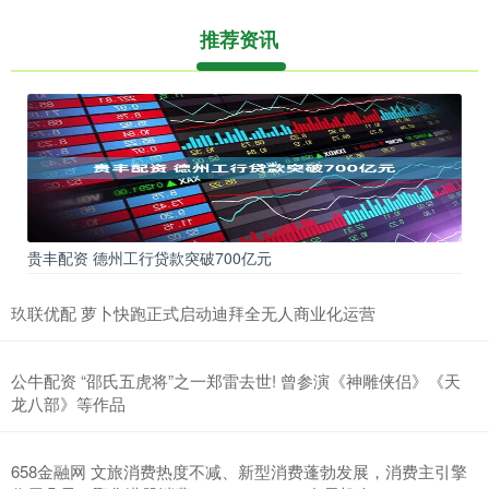
推荐资讯
贵丰配资 德州工行贷款突破700亿元
玖联优配 萝卜快跑正式启动迪拜全无人商业化运营
公牛配资 “邵氏五虎将”之一郑雷去世! 曾参演《神雕侠侣》《天
龙八部》等作品
658金融网 文旅消费热度不减、新型消费蓬勃发展，消费主引擎