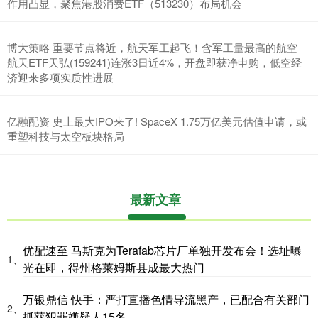
作用凸显，聚焦港股消费ETF（513230）布局机会
博大策略 重要节点将近，航天军工起飞！含军工量最高的航空
航天ETF天弘(159241)连涨3日近4%，开盘即获净申购，低空经
济迎来多项实质性进展
亿融配资 史上最大IPO来了! SpaceX 1.75万亿美元估值申请，或
重塑科技与太空板块格局
最新文章
优配速至 马斯克为Terafab芯片厂单独开发布会！选址曝
1、
光在即，得州格莱姆斯县成最大热门
万银鼎信 快手：严打直播色情导流黑产，已配合有关部门
2、
抓获犯罪嫌疑人15名