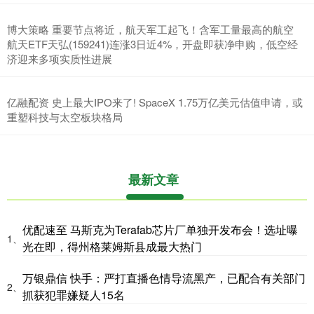
博大策略 重要节点将近，航天军工起飞！含军工量最高的航空
航天ETF天弘(159241)连涨3日近4%，开盘即获净申购，低空经
济迎来多项实质性进展
亿融配资 史上最大IPO来了! SpaceX 1.75万亿美元估值申请，或
重塑科技与太空板块格局
最新文章
优配速至 马斯克为Terafab芯片厂单独开发布会！选址曝
1、
光在即，得州格莱姆斯县成最大热门
万银鼎信 快手：严打直播色情导流黑产，已配合有关部门
2、
抓获犯罪嫌疑人15名