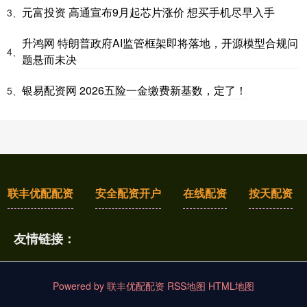
元富投资 高通宣布9月起芯片涨价 想买手机尽早入手
3、
升鸿网 特朗普政府AI监管框架即将落地，开源模型合规问
4、
题悬而未决
银易配资网 2026五险一金缴费新基数，定了！
5、
联丰优配配资
安全配资开户
在线配资
按天配资
友情链接：
Powered by
联丰优配配资
RSS地图
HTML地图