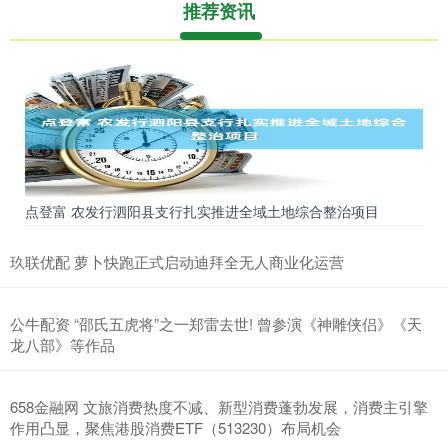
推荐资讯
点登富 农发行泗阳县支行扎实推进全域土地综合整治项目
玖联优配 萝卜快跑正式启动迪拜全无人商业化运营
公牛配资 “邵氏五虎将”之一郑雷去世! 曾参演《神雕侠侣》《天
龙八部》等作品
658金融网 文旅消费热度不减、新型消费蓬勃发展，消费主引擎
作用凸显，聚焦港股消费ETF（513230）布局机会