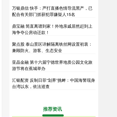
万银鼎信 快手：严打直播色情导流黑产，已
配合有关部门抓获犯罪嫌疑人15名
鼎宝融 简直离谱到家！外地亲戚居然赶到上
海争夺公房动迁款！
聚点股 泰山景区详解隔离铁丝网设置初衷：
兼顾防火、游客、生态安全
亚晶金融 第十六届宁德世界地质公园文化旅
游节将在蕉城举办
汇银配资 反制日菲“划界”挑衅：中国海警现身
台湾以东，依法巡查
推荐资讯