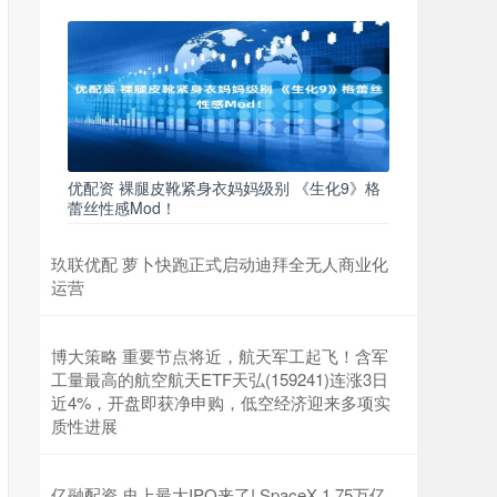
优配资 裸腿皮靴紧身衣妈妈级别 《生化9》格
蕾丝性感Mod！
玖联优配 萝卜快跑正式启动迪拜全无人商业化
运营
博大策略 重要节点将近，航天军工起飞！含军
工量最高的航空航天ETF天弘(159241)连涨3日
近4%，开盘即获净申购，低空经济迎来多项实
质性进展
亿融配资 史上最大IPO来了! SpaceX 1.75万亿