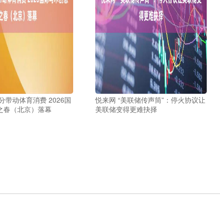
分带动体育消费 2026国
悦来网 “美联储传声筒”：停火协议让
之春（北京）落幕
美联储变得更难抉择