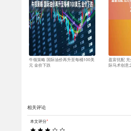
牛领策略 国际油价再升至每桶100美
盈富忧配 充
元 金价下跌
际马术创意
相关评论
本文评分
*