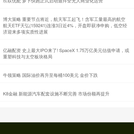
玖联优配 萝卜快跑正式启动迪拜全无人商业化运营
博大策略 重要节点将近，航天军工起飞！含军工量最高的航空
航天ETF天弘(159241)连涨3日近4%，开盘即获净申购，低空经
济迎来多项实质性进展
亿融配资 史上最大IPO来了! SpaceX 1.75万亿美元估值申请，或
重塑科技与太空板块格局
牛领策略 国际油价再升至每桶100美元 金价下跌
K8金融 新能源汽车配套设施不断完善 市场份额再提升