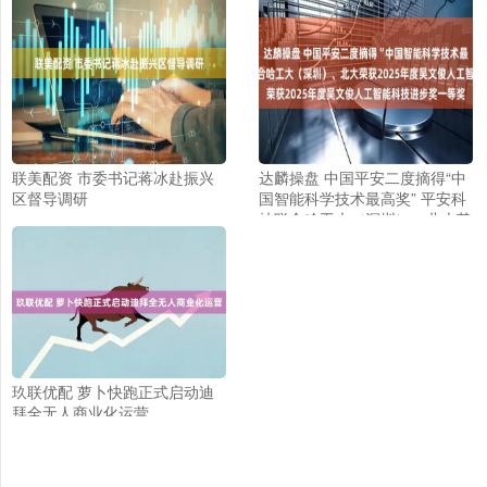
联美配资 市委书记蒋冰赴振兴
达麟操盘 中国平安二度摘得“中
区督导调研
国智能科学技术最高奖” 平安科
技联合哈工大（深圳）、北大荣
获2025年度吴文俊人工智能科
技进步奖一等奖
玖联优配 萝卜快跑正式启动迪
拜全无人商业化运营