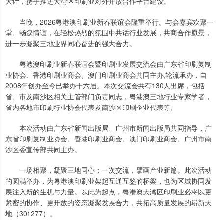
大计，携手推进大湾区印刷业对外开放合作平台建设。
当晚，2026粤港澳印刷业新春联谊会隆重举行。与会嘉宾欢聚一
堂、畅叙情谊，在轻松热烈的氛围中共话行业发展，共商合作愿景，
进一步凝聚三地业界同心奋进的强大合力。
粤港澳印刷业新春联谊会暨印刷业发展交流会由广东省印刷复制
业协会、香港印刷业商会、澳门印刷业商会共同主办,轮流承办，自
2008年创办至今已举办十六届。本次交流会共有130人出席，包括
省、市及南沙区相关主管部门负责同志，粤港澳三地行业专家学者，
省内各地市印刷行业协会代表及南沙区印刷企业代表等。
本次活动由广东省新闻出版局、广州市新闻出版局共同指导，广
东省印刷复制业协会、香港印刷业商会、澳门印刷业商会、广州市南
沙区委宣传部共同主办。
一场相聚，凝聚三地同心；一次交流，擘画产业新篇。此次活动
的圆满举办，为粤港澳印刷业架起互通互鉴的桥梁，也为区域协同发
展注入新的生机与力量。以此为起点，粤港澳大湾区印刷业必将以更
紧密的协作、更开放的姿态凝聚发展合力，共拓高质量发展的崭新天
地（301277）。