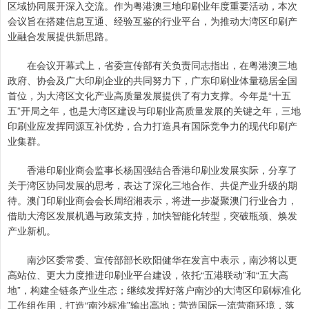
区域协同展开深入交流。作为粤港澳三地印刷业年度重要活动，本次
会议旨在搭建信息互通、经验互鉴的行业平台，为推动大湾区印刷产
业融合发展提供新思路。
在会议开幕式上，省委宣传部有关负责同志指出，在粤港澳三地
政府、协会及广大印刷企业的共同努力下，广东印刷业体量稳居全国
首位，为大湾区文化产业高质量发展提供了有力支撑。今年是“十五
五”开局之年，也是大湾区建设与印刷业高质量发展的关键之年，三地
印刷业应发挥同源互补优势，合力打造具有国际竞争力的现代印刷产
业集群。
香港印刷业商会监事长杨国强结合香港印刷业发展实际，分享了
关于湾区协同发展的思考，表达了深化三地合作、共促产业升级的期
待。澳门印刷业商会会长周绍湘表示，将进一步凝聚澳门行业合力，
借助大湾区发展机遇与政策支持，加快智能化转型，突破瓶颈、焕发
产业新机。
南沙区委常委、宣传部部长欧阳健华在发言中表示，南沙将以更
高站位、更大力度推进印刷业平台建设，依托“五港联动”和“五大高
地”，构建全链条产业生态；继续发挥好落户南沙的大湾区印刷标准化
工作组作用，打造“南沙标准”输出高地；营造国际一流营商环境，落