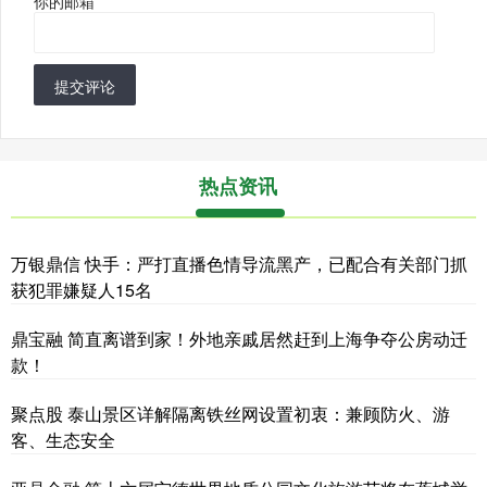
你的邮箱
*
提交评论
热点资讯
万银鼎信 快手：严打直播色情导流黑产，已配合有关部门抓
获犯罪嫌疑人15名
鼎宝融 简直离谱到家！外地亲戚居然赶到上海争夺公房动迁
款！
聚点股 泰山景区详解隔离铁丝网设置初衷：兼顾防火、游
客、生态安全