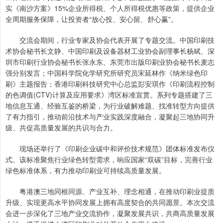
实《南沙方案》15%企业所得税、个人所得税优惠等政策，提供企业
全周期服务保障，让投资者“放心投、安心留、舒心赢”。
交流会期间，行业专家及协会代表开展了专题交流。中国印刷技
术协会秘书长文静、中国印刷及设备器材工业协会副理事长杨斌、深
圳市印刷行业协会秘书长张永东、东莞市出版印刷业协会秘书长麦志
强分别发言；中国科学院化学研究所研究员宋延林作《纳米绿色印
刷》主题报告；香港印刷科技研究中心总监彭安琪作《印刷流程控制
的色调值(CTV)计算及应用要求》湾区标准宣贯。系列专题搭建了三
地信息互通、经验互鉴的桥梁，为行业破解难题、找准转型方向提供
了有力指引，推动前沿技术与产业实践深度融合，凝聚起三地协同升
级、共促高质量发展的共识与合力。
现场还举行了《印刷企业碳中和评价技术规范》团体标准发布仪
式。该标准聚焦行业绿色转型需求，响应国家“双碳”目标，完善行业
绿色标准体系，有力推动印刷业可持续高质量发展。
粤港澳三地同根同源、产业互补、理念相通，在推动印刷业提质
升级、实现更高水平协同发展上拥有高度契合的共同愿景。本次交流
会进一步深化了三地产业交流协作，凝聚发展共识，共商高质量发展