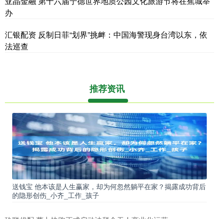
亚晶金融 第十六届宁德世界地质公园文化旅游节将在蕉城举
办
汇银配资 反制日菲“划界”挑衅：中国海警现身台湾以东，依
法巡查
推荐资讯
送钱宝 他本该是人生赢家，却为何忽然躺平在家？揭露成功背后
的隐形创伤_小齐_工作_孩子