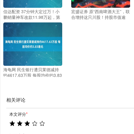
信达配资 37分钟大定过万！小
宏盛证券 原“西南啤酒大王”，联
鹏销量神车改款11.98万起，第
合增持这只川股！持股市值逾
二代VLA也加上了
9000万元！
海龟网 民生银行遭贝莱德减持
约4617.63万股 每股均价约3.83
港元
相关评论
本文评分
*