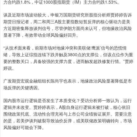
力合约跌1.8%，中证1000股指期货（IM）主力合约跌1.53%。
谈及近期市场波动较大，申银万国期货研究所股指分析师贾婷婷告诉
期货日报记者，周二和周三A股主要指数短暂反弹的核心驱动力是美
方近期密集释放谈判信号，尽管伊朗方面尚未认可，但地缘政治风险
显著下降，有效带动全球风险偏好回升。
“从技术面来看，前期市场对地缘冲突和美联储‘鹰派’信号的恐慌情
绪，导致上证综指连续下跌并触及3800点的支撑位，但该点位作为重
要的整数关口，具备较强的支撑力度，进而触发超跌修复行情。”贾婷
婷说。
广发期货宏观金融组组长陈尚宇也表示，地缘政治风险显著降低是市
场反弹的关键诱因。
国内股市运行逻辑是否发生了本质变化？受访分析师一致认为，运行
逻辑并未改变。贾婷婷表示，A股自身运行逻辑未被打破，核心依旧
围绕政策托底、流动性合理充裕与上市公司业绩验证展开。需要注意
的是，若美伊谈判破裂导致油价反弹，或美联储政策明确转向，市场
风险偏好可能会下降。