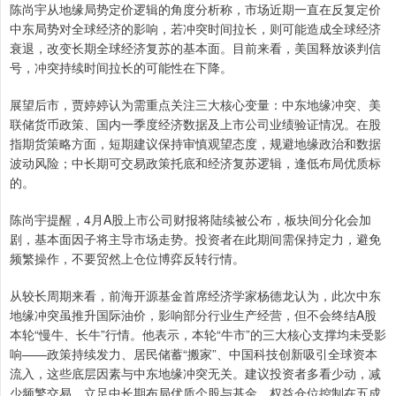
陈尚宇从地缘局势定价逻辑的角度分析称，市场近期一直在反复定价
中东局势对全球经济的影响，若冲突时间拉长，则可能造成全球经济
衰退，改变长期全球经济复苏的基本面。目前来看，美国释放谈判信
号，冲突持续时间拉长的可能性在下降。
展望后市，贾婷婷认为需重点关注三大核心变量：中东地缘冲突、美
联储货币政策、国内一季度经济数据及上市公司业绩验证情况。在股
指期货策略方面，短期建议保持审慎观望态度，规避地缘政治和数据
波动风险；中长期可交易政策托底和经济复苏逻辑，逢低布局优质标
的。
陈尚宇提醒，4月A股上市公司财报将陆续被公布，板块间分化会加
剧，基本面因子将主导市场走势。投资者在此期间需保持定力，避免
频繁操作，不要贸然上仓位博弈反转行情。
从较长周期来看，前海开源基金首席经济学家杨德龙认为，此次中东
地缘冲突虽推升国际油价，影响部分行业生产经营，但不会终结A股
本轮“慢牛、长牛”行情。他表示，本轮“牛市”的三大核心支撑均未受影
响——政策持续发力、居民储蓄“搬家”、中国科技创新吸引全球资本
流入，这些底层因素与中东地缘冲突无关。建议投资者多看少动，减
少频繁交易，立足中长期布局优质个股与基金，权益仓位控制在五成