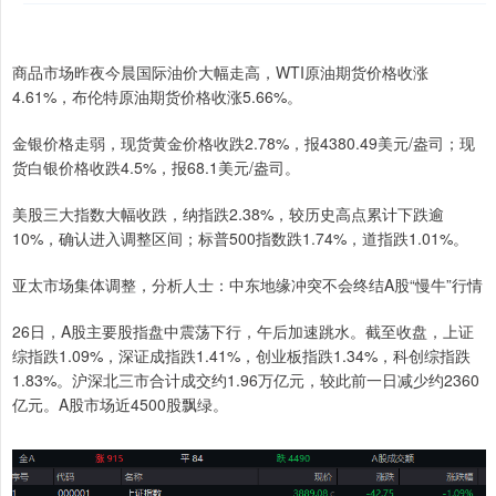
商品市场昨夜今晨国际油价大幅走高，WTI原油期货价格收涨
4.61%，布伦特原油期货价格收涨5.66%。
金银价格走弱，现货黄金价格收跌2.78%，报4380.49美元/盎司；现
货白银价格收跌4.5%，报68.1美元/盎司。
美股三大指数大幅收跌，纳指跌2.38%，较历史高点累计下跌逾
10%，确认进入调整区间；标普500指数跌1.74%，道指跌1.01%。
亚太市场集体调整，分析人士：中东地缘冲突不会终结A股“慢牛”行情
26日，A股主要股指盘中震荡下行，午后加速跳水。截至收盘，上证
综指跌1.09%，深证成指跌1.41%，创业板指跌1.34%，科创综指跌
1.83%。沪深北三市合计成交约1.96万亿元，较此前一日减少约2360
亿元。A股市场近4500股飘绿。