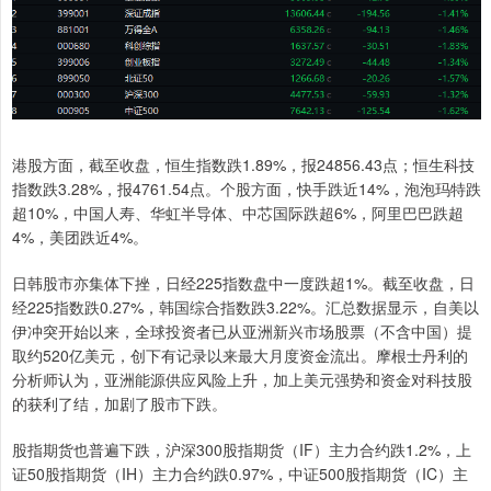
港股方面，截至收盘，恒生指数跌1.89%，报24856.43点；恒生科技
指数跌3.28%，报4761.54点。个股方面，快手跌近14%，泡泡玛特跌
超10%，中国人寿、华虹半导体、中芯国际跌超6%，阿里巴巴跌超
4%，美团跌近4%。
日韩股市亦集体下挫，日经225指数盘中一度跌超1%。截至收盘，日
经225指数跌0.27%，韩国综合指数跌3.22%。汇总数据显示，自美以
伊冲突开始以来，全球投资者已从亚洲新兴市场股票（不含中国）提
取约520亿美元，创下有记录以来最大月度资金流出。摩根士丹利的
分析师认为，亚洲能源供应风险上升，加上美元强势和资金对科技股
的获利了结，加剧了股市下跌。
股指期货也普遍下跌，沪深300股指期货（IF）主力合约跌1.2%，上
证50股指期货（IH）主力合约跌0.97%，中证500股指期货（IC）主