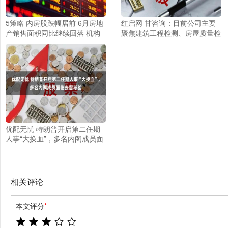
5策略 内房股跌幅居前 6月房地
红启网 甘咨询：目前公司主要
产销售面积同比继续回落 机构
聚焦建筑工程检测、房屋质量检
称地产后续政策或重在托底
测、水利工程检测、公路交通工
程检测等业务
优配无忧 特朗普开启第二任期
人事“大换血”，多名内阁成员面
临去留考验
相关评论
本文评分
*