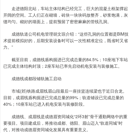
走进德阳北站，车站主体结构已经完工，巨大的混凝土框架撑起
开阔的空间。工人们正在砌墙，砖块一块块码放整齐，砂浆饱满，灰
缝均匀。砌好的墙面上，提前预留了密密麻麻的管线孔洞。
成德轨道公司机电管理胡文琼介绍：“这些孔洞的位置都是BIM技
术提前模拟好的，后期安装设备时可以一次性精准定位，既省时又省
力。”
截至目前，成德线盾构掘进已完成总量的84.5%；10座地下车站
已完成主体结构封顶；2座车站已率先启动机电安装与装修施工。
成德线成都段铺轨施工启动
市域(郊)铁路成眉线眉山段最后一座挂篮连续梁也于近日合龙。
目前，成眉线盾构掘进已完成总量的99%；轨道铺设已完成总量的
40%；10座车站已进入机电安装与装修阶段。
成德线、成眉线是成德眉资同城化“2环3射”骨干通勤网络中的重
要项目。项目建成后，将推动成都、德阳、眉山迈入“轨道同城”时
代，对推动成德眉资同城化发展具有重要意义。