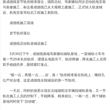
路成德线首节轨排精准落位，德阳北站、韦家碾站同步启动机电安装
与装修施工，标志着成德线已从大规模土建施工，正式转入轨道铺
设、机电安装等站后工程施工新阶段。
成德线施工现场
首节轨排落位
成德线启动轨道铺设施工
3月30日下午，成德线南端韦家碾站铺轨基地，一架铺轨小车吊
着一节25米长的轨排，缓缓从地面吊下。轨排两侧，两名施工人员用
双手稳稳托举，眼睛紧盯落点。
“慢一点，再慢一点……好，落！”轨排精准落在轨枕上，螺栓孔
位严丝合缝。这是成德线全线铺设的第一节轨排。
一天后，同样的场景出现在北端德阳北车辆段铺轨基地，又一节
轨在施工人员的控制下，平稳降落、精准就位。一南一北，两个铺轨
基地同时按下“启动键”。