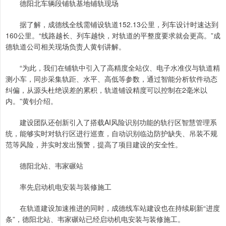
德阳北车辆段铺轨基地铺轨现场
据了解，成德线全线需铺设轨道152.13公里，列车设计时速达到
160公里。“线路越长、列车越快，对轨道的平整度要求就会更高。”成
德轨道公司相关现场负责人黄钊讲解。
“为此，我们在铺轨中引入了高精度全站仪、电子水准仪与轨道精
测小车，同步采集轨距、水平、高低等参数，通过智能分析软件动态
纠偏，从源头杜绝误差的累积，轨道铺设精度可以控制在2毫米以
内。”黄钊介绍。
建设团队还创新引入了搭载AI风险识别功能的轨行区智慧管理系
统，能够实时对轨行区进行巡查，自动识别临边防护缺失、吊装不规
范等风险，并实时发出预警，提高了项目建设的安全性。
德阳北站、韦家碾站
率先启动机电安装与装修施工
在轨道建设加速推进的同时，成德线车站建设也在持续刷新“进度
条”，德阳北站、韦家碾站已经启动机电安装与装修施工。