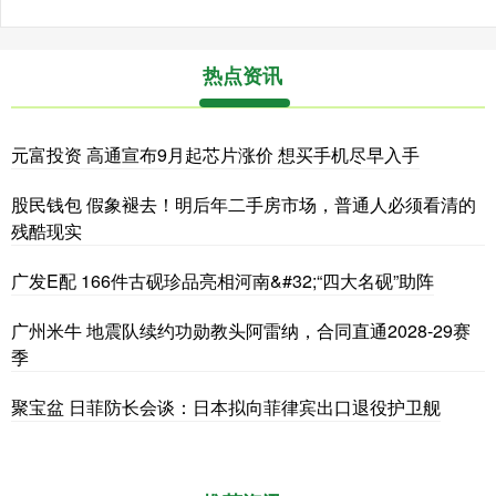
热点资讯
元富投资 高通宣布9月起芯片涨价 想买手机尽早入手
股民钱包 假象褪去！明后年二手房市场，普通人必须看清的
残酷现实
广发E配 166件古砚珍品亮相河南&#32;“四大名砚”助阵
广州米牛 地震队续约功勋教头阿雷纳，合同直通2028-29赛
季
聚宝盆 日菲防长会谈：日本拟向菲律宾出口退役护卫舰